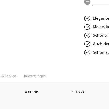
Elegante
Kleine, 
Schöne, 
Auch der
Schön au
 & Service
Bewertungen
Art. Nr.
7118391