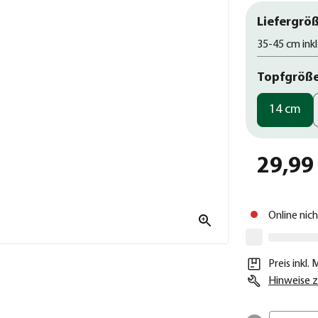
Liefergröß
35-45 cm inkl
Topfgröß
14 cm
29,99
Online nic
Preis inkl.
Hinweise z