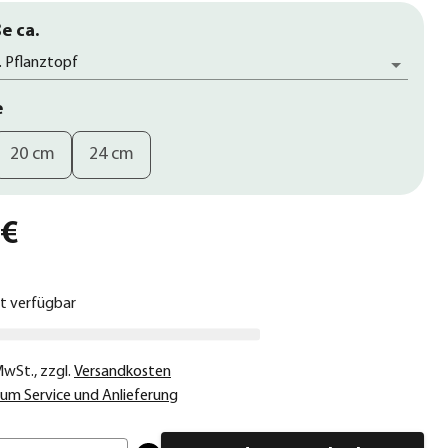
e ca.
. Pflanztopf
e
20 cm
24 cm
 €
ht verfügbar
 MwSt.
,
zzgl.
Versandkosten
um Service und Anlieferung