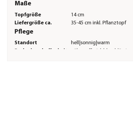
Maße
Topfgröße
14 cm
Liefergröße ca.
35-45 cm inkl. Pflanztopf
Pflege
Standort
hell|sonnig|warm
Bodenbeschaffenheit
nährstoffreich|durchlässig
Winterhart
frostempfindlich
Pflanzzeit
ganzjährig
Düngung
beim Umtopfen sowie
regelmäßig in der
Wachstumsphase mit
Spezialdünger
Überwinterung
frostfrei|hell
Herstellerangaben
Land
DE