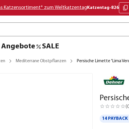
as Katzensortiment* zum Weltkatzentag
Katzentag-826
Angebote
SALE
zen
Mediterrane Obstpflanzen
Persische Limette 'Lima Ver
Persisch
(
14 PAYBACK 