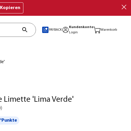
Kopieren
Kundenkonto
PAYBACK
Warenkorb
Login
de'
e Limette 'Lima Verde'
0
)
°Punkte