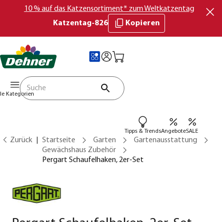
10 % auf das Katzensortiment* zum Weltkatzentag
Katzentag-826
Kopieren
lle Kategorien
Tipps & Trends
Angebote
SALE
Zurück
Startseite
Garten
Gartenausstattung
Gewächshaus Zubehör
Pergart Schaufelhaken, 2er-Set