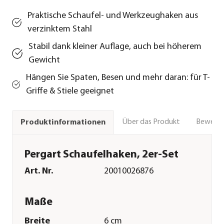
Praktische Schaufel- und Werkzeughaken aus
verzinktem Stahl
Stabil dank kleiner Auflage, auch bei höherem
Gewicht
Hängen Sie Spaten, Besen und mehr daran: für T-
Griffe & Stiele geeignet
Über das Produkt
Bewert
Produktinformationen
Pergart Schaufelhaken, 2er-Set
Art. Nr.
20010026876
Maße
Breite
6 cm