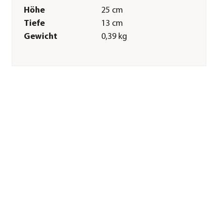
Höhe
25 cm
Tiefe
13 cm
Gewicht
0,39 kg
Merkmale
Farbe
Silber
Materialien
Stahl
Oberfläche
verzinkt
Inhalt
2 Stück
Sonstiges
Marke
Pergart
Garantie
2 Jahr(e)
Herstellerangaben
Land
DE
Firma
E.P.H. Schmidt & Co.
GmbH