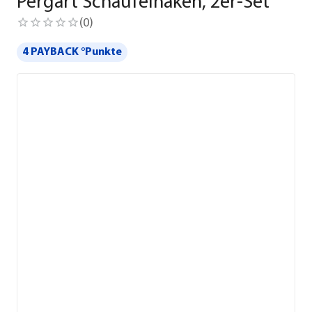
Pergart Schaufelhaken, 2er-Set
(
0
)
4 PAYBACK °Punkte