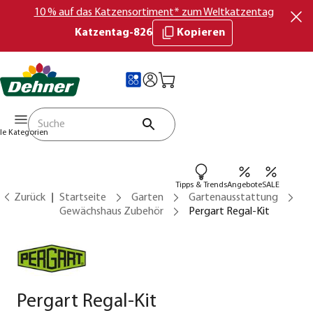
10 % auf das Katzensortiment* zum Weltkatzentag
Katzentag-826
Kopieren
lle Kategorien
Tipps & Trends
Angebote
SALE
Zurück
Startseite
Garten
Gartenausstattung
Gewächshaus Zubehör
Pergart Regal-Kit
Pergart Regal-Kit