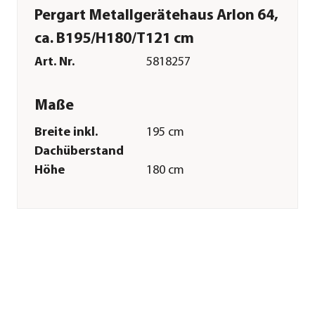
Pergart Metallgerätehaus Arlon 64,
ca. B195/H180/T121 cm
Art. Nr.
5818257
Maße
Breite inkl.
195 cm
Dachüberstand
Höhe
180 cm
Tiefe inkl.
121 cm
Dachüberstand
Gewicht
43 kg
Innenmaß Breite
176 cm
Innenmaß Höhe
170 cm
Innenmaß Tiefe
101 cm
Breite Sockelmaß
184 cm