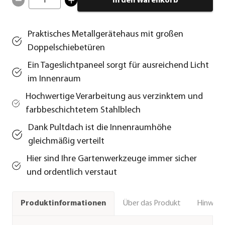
1
In den Warenkorb
Praktisches Metallgerätehaus mit großen
Doppelschiebetüren
Ein Tageslichtpaneel sorgt für ausreichend Licht
im Innenraum
Hochwertige Verarbeitung aus verzinktem und
farbbeschichtetem Stahlblech
Dank Pultdach ist die Innenraumhöhe
gleichmäßig verteilt
Hier sind Ihre Gartenwerkzeuge immer sicher
und ordentlich verstaut
Über das Produkt
Hinweise
Produktinformationen