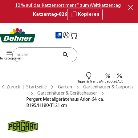
10 % auf das Katzensortiment* zum Weltkatzentag
Katzentag-826
Kopieren
lle Kategorien
Tipps & Trends
Angebote
SALE
Zurück
Startseite
Garten
Gartenhäuser & Carports
Gartenhäuser & Gerätehäuser
Pergart Metallgerätehaus Arlon 64, ca.
B195/H180/T121 cm