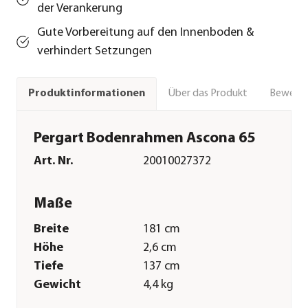
der Verankerung
Gute Vorbereitung auf den Innenboden &
verhindert Setzungen
Über das Produkt
Bewert
Produktinformationen
Pergart Bodenrahmen Ascona 65
Art. Nr.
20010027372
Maße
Breite
181 cm
Höhe
2,6 cm
Tiefe
137 cm
Gewicht
4,4 kg
Merkmale