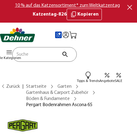
10 % auf das Katzensortiment* zum Weltkatzentag
Katzentag-826
Kopieren
lle Kategorien
Tipps & Trends
Angebote
SALE
Zurück
Startseite
Garten
Gartenhaus & Carport Zubehör
Böden & Fundamente
Pergart Bodenrahmen Ascona 65