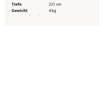
Tiefe
221 cm
Gewicht
4 kg
Innenmaß Breite
67 cm
Innenmaß Tiefe
221 cm
Merkmale
Farbe
Silber
Materialien
Stahl
Oberfläche
verzinkt
Sonstiges
Marke
Pergart
Garantie
2 Jahr(e)
Herstellerangaben
Land
DE
Firma
E.P.H. Schmidt & Co.
GmbH