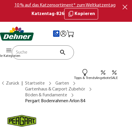
10 % auf das Katzensortiment* zum Weltkatzentag
Katzentag-826
Kopieren
lle Kategorien
Tipps & Trends
Angebote
SALE
Zurück
Startseite
Garten
Gartenhaus & Carport Zubehör
Böden & Fundamente
Pergart Bodenrahmen Arlon 84