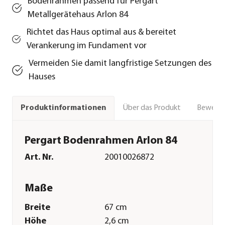
Bodenrahmen passend für Pergart
Metallgerätehaus Arlon 84
Richtet das Haus optimal aus & bereitet
Verankerung im Fundament vor
Vermeiden Sie damit langfristige Setzungen des
Hauses
Über das Produkt
Bewert
Produktinformationen
Pergart Bodenrahmen Arlon 84
Art. Nr.
20010026872
Maße
Breite
67 cm
Höhe
2,6 cm