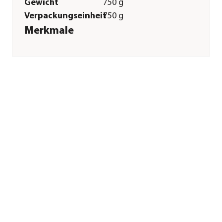
Gewicht
750 g
Verpackungseinheit
750 g
Merkmale
Sorte
Huhn
Futterart
Trockenfutter
Spezialfutter
Immunsystem|Haut
& Fell|Magen & Darm
Verpackung
Beutel
Sonstiges
Marke
Perfect Fit®
Tierart
Katzen
Lebensphase
Adult
Herstellerangaben
Land
DE
Firma
MARS GmbH