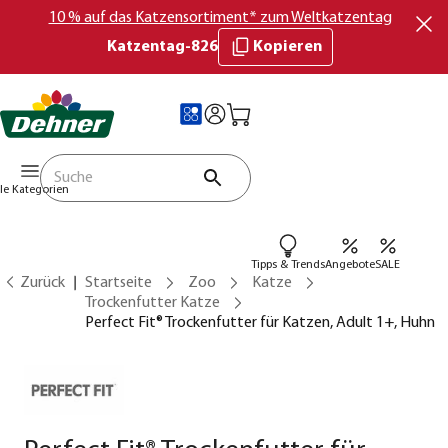
10 % auf das Katzensortiment* zum Weltkatzentag
Katzentag-826
Kopieren
lle Kategorien
Tipps & Trends
Angebote
SALE
Zurück
Startseite
Zoo
Katze
Trockenfutter Katze
Perfect Fit® Trockenfutter für Katzen, Adult 1+, Huhn