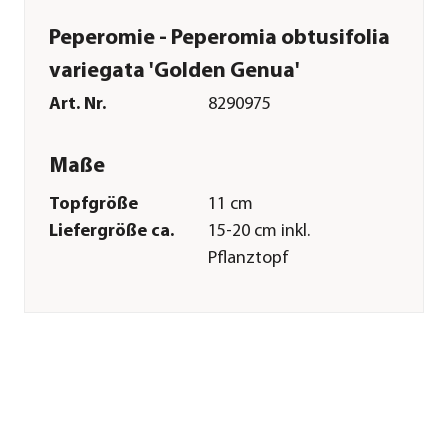
Peperomie - Peperomia obtusifolia
variegata 'Golden Genua'
Art. Nr.
8290975
Maße
Topfgröße
11 cm
Liefergröße ca.
15-20 cm inkl.
Pflanztopf
Merkmale
Farbe
Bunt|Gelb|Grün
Wuchsform
aufrecht|kompakt
Besonderheiten
sukkulent|Farbiges
Laub|außergewöhnliche
Blattzeichnung