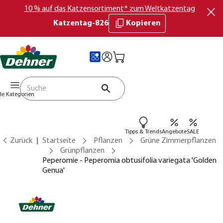
10 % auf das Katzensortiment* zum Weltkatzentag
Katzentag-826
Kopieren
lle Kategorien
Tipps & Trends
Angebote
SALE
Zurück
Startseite
Pflanzen
Grüne Zimmerpflanzen
Grünpflanzen
Peperomie - Peperomia obtusifolia variegata 'Golden
Genua'