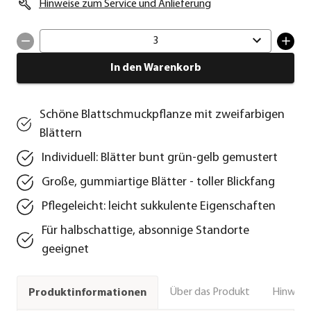
Hinweise zum Service und Anlieferung
3
In den Warenkorb
Schöne Blattschmuckpflanze mit zweifarbigen
Blättern
Individuell: Blätter bunt grün-gelb gemustert
Große, gummiartige Blätter - toller Blickfang
Pflegeleicht: leicht sukkulente Eigenschaften
Für halbschattige, absonnige Standorte
geeignet
Über das Produkt
Hinweise
Produktinformationen