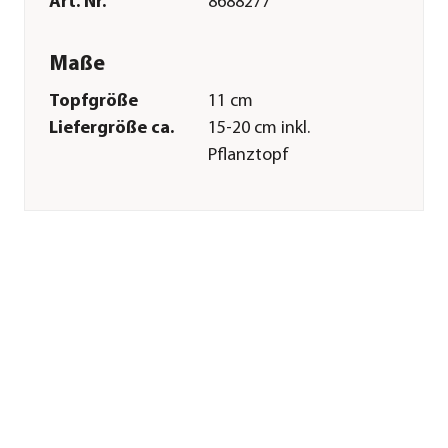
Art. Nr.
8688277
Maße
Topfgröße
11 cm
Liefergröße ca.
15-20 cm inkl.
Pflanztopf
Wuchshöhe ca.
25 cm
Merkmale
Farbe
Grün
Wuchsform
kompakt
Besonderheiten
pflegeleicht
Pflege
Standort
hell|halbschattig
Gießempfehlung
Mäßig
Sonstiges