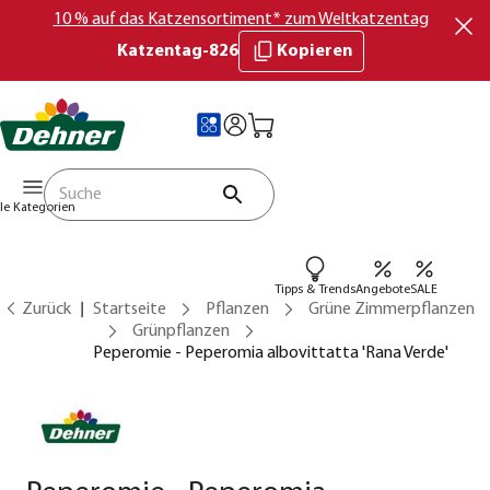
10 % auf das Katzensortiment* zum Weltkatzentag
Katzentag-826
Kopieren
lle Kategorien
Tipps & Trends
Angebote
SALE
Zurück
Startseite
Pflanzen
Grüne Zimmerpflanzen
Grünpflanzen
Peperomie - Peperomia albovittatta 'Rana Verde'