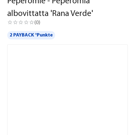
Peperomie - Peperomia
albovittatta 'Rana Verde'
(
0
)
2 PAYBACK °Punkte