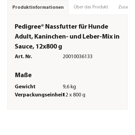
Über das Produkt
Zusamm
Produktinformationen
Pedigree® Nassfutter für Hunde
Adult, Kaninchen- und Leber-Mix in
Sauce, 12x800 g
Art. Nr.
20010036133
Maße
Gewicht
9,6 kg
Verpackungseinheit
12 x 800 g
Merkmale
Sorte
Kaninchen|Karotten|Leber
Futterart
Nassfutter
Verpackung
Dose