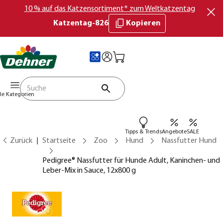
10 % auf das Katzensortiment* zum Weltkatzentag
Katzentag-826
Kopieren
lle Kategorien
Tipps & Trends
Angebote
SALE
Zurück
Startseite
Zoo
Hund
Nassfutter Hund
Pedigree® Nassfutter für Hunde Adult, Kaninchen- und
Leber-Mix in Sauce, 12x800 g