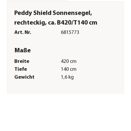
Peddy Shield Sonnensegel,
rechteckig, ca. B420/T140 cm
Art. Nr.
6815773
Maße
Breite
420 cm
Tiefe
140 cm
Gewicht
1,6 kg
Merkmale
Farbe
Beige
Materialien
Polyester
Textilzusammensetzung
Obermaterial: 100%
Polyester
Oberfläche
wasserabweisend