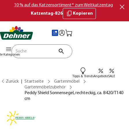
10 % auf das Katzensortiment* zum Weltkatzentag
Katzentag-826
Kopieren
lle Kategorien
Tipps & Trends
Angebote
SALE
Zurück
Startseite
Gartenmöbel
Gartenmöbelzubehör
Peddy Shield Sonnensegel, rechteckig, ca. B420/T140
cm