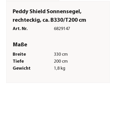
Peddy Shield Sonnensegel,
rechteckig, ca. B330/T200 cm
Art. Nr.
6829147
Maße
Breite
330 cm
Tiefe
200 cm
Gewicht
1,8 kg
Merkmale
Farbe
Weiß
Materialien
Polyester
Textilzusammensetzung
Obermaterial: 100%
Polyester
Oberfläche
wasserabweisend