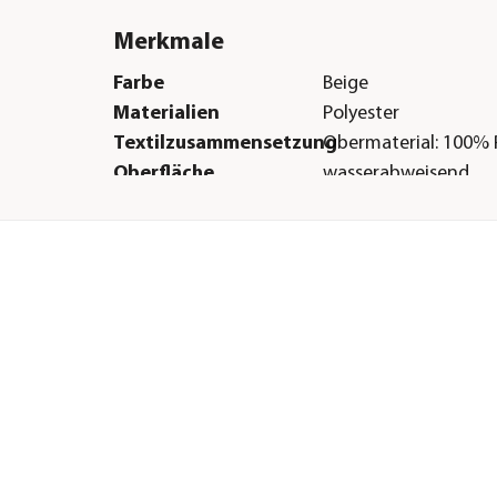
Merkmale
Farbe
Beige
Materialien
Polyester
Textilzusammensetzung
Obermaterial: 100% 
Oberfläche
wasserabweisend
Gastronomie geeignet
Nein
Form
Rechteckig
UV-Schutz
80+
Sonstiges
Marke
Peddy Shield
Lieferumfang
inkl. Laufhaken,
Edelstahlschrauben