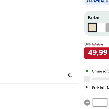
24 PAYBACK 
Farbe
UVP
67,95 €
49,99
Online sof
Preis inkl.
1