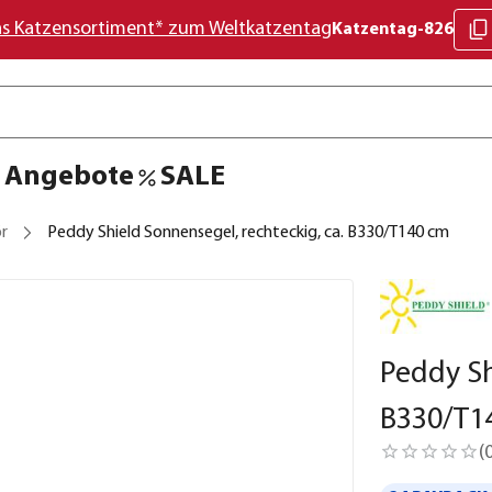
as Katzensortiment* zum Weltkatzentag
Katzentag-826
Angebote
SALE
r
Peddy Shield Sonnensegel, rechteckig, ca. B330/T140 cm
Peddy Sh
B330/T1
(