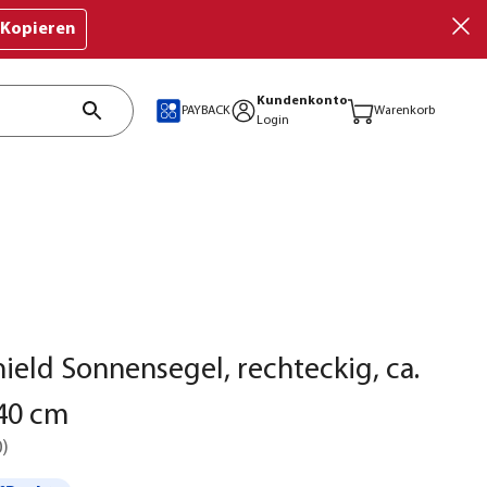
Kopieren
Kundenkonto
PAYBACK
Warenkorb
Login
ield Sonnensegel, rechteckig, ca.
40 cm
0
)