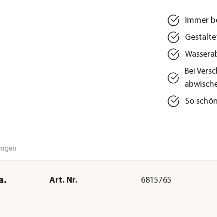
Immer be
Gestalte
Wasserab
Bei Vers
abwisch
So schön
ungen
a.
Art. Nr.
6815765