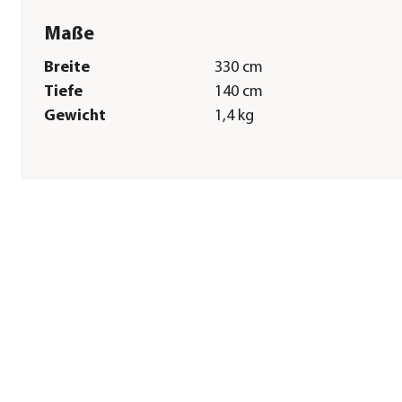
Maße
Breite
330 cm
Tiefe
140 cm
Gewicht
1,4 kg
Pflege
Pflegehinweise
Abwaschbar|Bis 40 Grad
Herstellerangaben
Land
DE