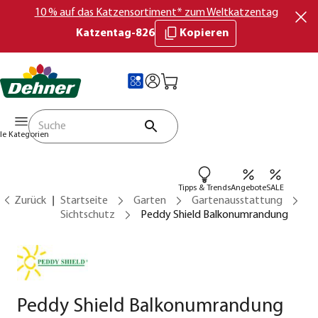
10 % auf das Katzensortiment* zum Weltkatzentag
Katzentag-826
Kopieren
lle Kategorien
Tipps & Trends
Angebote
SALE
Zurück
Startseite
Garten
Gartenausstattung
Sichtschutz
Peddy Shield Balkonumrandung
Peddy Shield Balkonumrandung