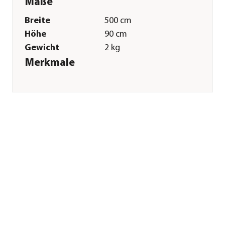
Maße
Breite
500 cm
Höhe
90 cm
Gewicht
2 kg
Merkmale
Farbe
Creme
Materialien
Polyethylen
Textilzusammensetzung
Obermaterial: 100%
Polyester
Gastronomie
Nein
geeignet
Sonstiges
Marke
Peddy Shield
Lieferumfang
inkl. Befestigung
Herstellerangaben