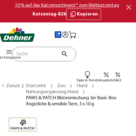
10 % auf das Katzensortiment* zum Weltkatzentag
Katzentag-826
Kopieren
lle Kategorien
Tipps & Trends
Angebote
SALE
Zurück
Startseite
Zoo
Hund
Nahrungsergänzung Hund
PAWS & PATCH Blütenmischung 3er Basis-Box
Ängstliche & sensible Tiere, 3 x 10 g