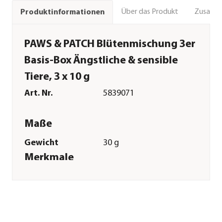
Über das Produkt
Zusamm
Produktinformationen
PAWS & PATCH Blütenmischung 3er
Basis-Box Ängstliche & sensible
Tiere, 3 x 10 g
Art. Nr.
5839071
Maße
Gewicht
30 g
Merkmale
Verpackung
Flasche
Sonstiges
Marke
PAWS & PATCH