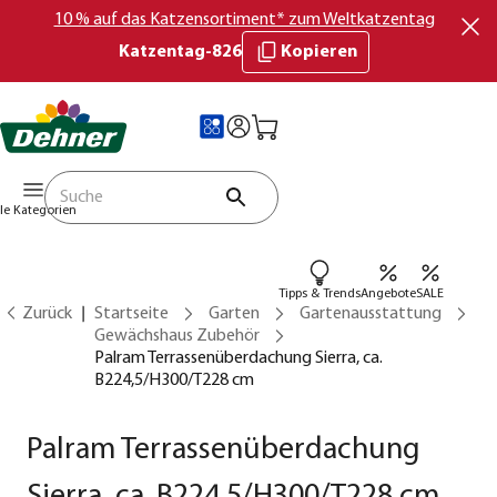
10 % auf das Katzensortiment* zum Weltkatzentag
Katzentag-826
Kopieren
lle Kategorien
Tipps & Trends
Angebote
SALE
Zurück
Startseite
Garten
Gartenausstattung
Gewächshaus Zubehör
Palram Terrassenüberdachung Sierra, ca.
B224,5/H300/T228 cm
Palram Terrassenüberdachung