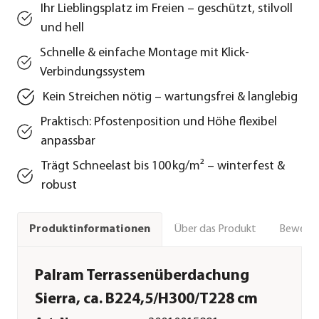
Ihr Lieblingsplatz im Freien – geschützt, stilvoll
und hell
Schnelle & einfache Montage mit Klick-
Verbindungssystem
Kein Streichen nötig – wartungsfrei & langlebig
Praktisch: Pfostenposition und Höhe flexibel
anpassbar
Trägt Schneelast bis 100 kg/m² – winterfest &
robust
Über das Produkt
Bewert
Produktinformationen
Palram Terrassenüberdachung
Sierra, ca. B224,5/H300/T228 cm