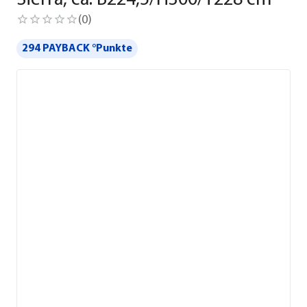
Sierra, ca. B224,5/H300/T228 cm
(
0
)
294 PAYBACK °Punkte