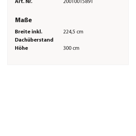
Art. Nr.
20010015891
Maße
Breite inkl.
224,5 cm
Dachüberstand
Höhe
300 cm
Tiefe inkl.
228 cm
Dachüberstand
Gewicht
30 kg
Grundfläche
5,12 m²
Firsthöhe
300 cm
Wandstärke
6 mm
Merkmale
Farbe
Anthrazit
Materialien
Aluminium
Oberfläche
Pulver-Beschichtung