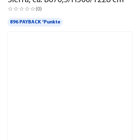
Sierra, ca. B670,5/H300/T228 cm
(
0
)
896 PAYBACK °Punkte