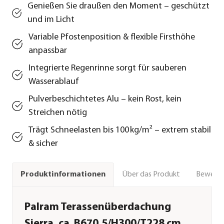
Genießen Sie draußen den Moment – geschützt
und im Licht
Variable Pfostenposition & flexible Firsthöhe
anpassbar
Integrierte Regenrinne sorgt für sauberen
Wasserablauf
Pulverbeschichtetes Alu – kein Rost, kein
Streichen nötig
Trägt Schneelasten bis 100 kg/m² – extrem stabil
& sicher
Über das Produkt
Bewert
Produktinformationen
Palram Terassenüberdachung
Sierra, ca. B670,5/H300/T228 cm