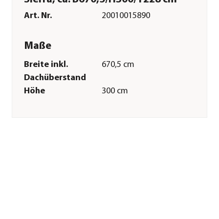
Art. Nr.
20010015890
Maße
Breite inkl.
670,5 cm
Dachüberstand
Höhe
300 cm
Tiefe inkl.
228 cm
Dachüberstand
Gewicht
96 kg
Grundfläche
15,29 m²
Firsthöhe
300 cm
Wandstärke
6 mm
Merkmale
Farbe
Weiß
Materialien
Aluminium