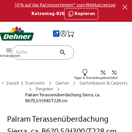
10 % auf das Katzensortiment* zum Weltkatzentag
Katzentag-826
Kopieren
lle Kategorien
Tipps & Trends
Angebote
SALE
Zurück
Startseite
Garten
Gartenhäuser & Carports
Pergolen
Palram Terassenüberdachung Sierra, ca.
B670,5/H300/T228 cm
Palram Terassenüberdachung