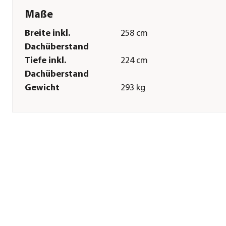
Maße
Breite inkl.
258 cm
Dachüberstand
Tiefe inkl.
224 cm
Dachüberstand
Gewicht
293 kg
Breite Sockelmaß
220 cm
Tiefe Sockelmaß
180 cm
Grundfläche
3,8 m²
Firsthöhe
228 cm
Dachüberstand
12-32 cm
Türhöhe
115 cm
Türbreite
51 cm
Wandstärke
16 mm
Sonstiges