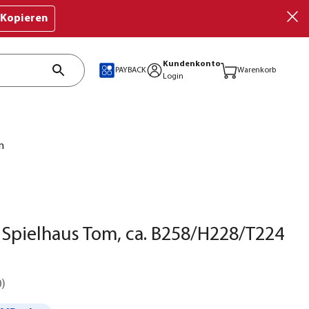
Kopieren
Kundenkonto
PAYBACK
Warenkorb
Login
m
Spielhaus Tom, ca. B258/H228/T224
0
)