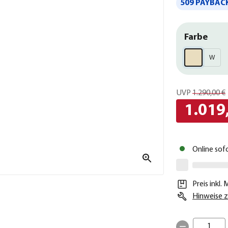
509 PAYBACK
Farbe
W
UVP
1.290,00 €
1.019
Online sof
Preis inkl.
Hinweise z
1