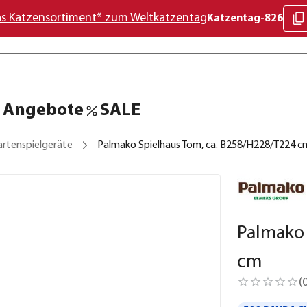
as Katzensortiment* zum Weltkatzentag
Katzentag-826
Angebote
SALE
artenspielgeräte
Palmako Spielhaus Tom, ca. B258/H228/T224 c
Palmako 
cm
(