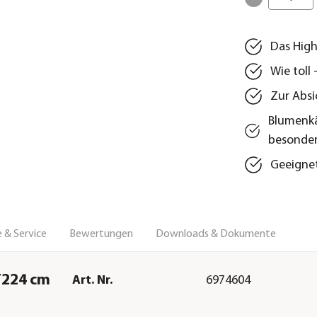
Das High
Wie toll 
Zur Absi
Blumenkä
besonde
Geeignet
 & Service
Bewertungen
Downloads & Dokumente
T224 cm
Art. Nr.
6974604