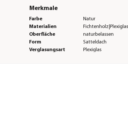
Merkmale
Farbe
Natur
Materialien
Fichtenholz|Plexigla
Oberfläche
naturbelassen
Form
Satteldach
Verglasungsart
Plexiglas
Dachbelag
keine Dacheindecku
Türart
Einzeltüre
Boden
16 mm Massivholzb
Herstellerangaben