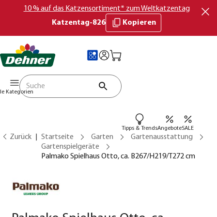
10 % auf das Katzensortiment* zum Weltkatzentag
Katzentag-826
Kopieren
lle Kategorien
Tipps & Trends
Angebote
SALE
Zurück
Startseite
Garten
Gartenausstattung
Gartenspielgeräte
Palmako Spielhaus Otto, ca. B267/H219/T272 cm