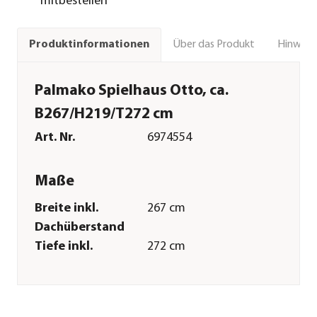
mitbestellen
Über das Produkt
Hinweise
Produktinformationen
Palmako Spielhaus Otto, ca.
B267/H219/T272 cm
Art. Nr.
6974554
Maße
Breite inkl.
267 cm
Dachüberstand
Tiefe inkl.
272 cm
Dachüberstand
Gewicht
347 kg
Breite Sockelmaß
233 cm