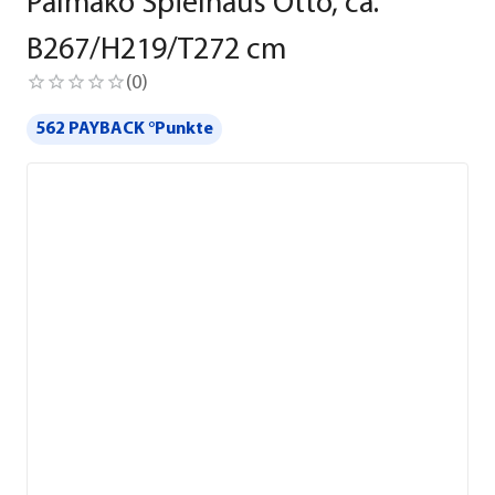
Palmako Spielhaus Otto, ca.
B267/H219/T272 cm
(
0
)
562 PAYBACK °Punkte