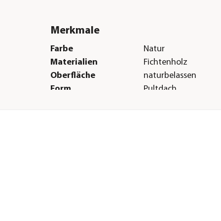
Merkmale
Farbe
Natur
Materialien
Fichtenholz
Oberfläche
naturbelassen
Form
Pultdach
Dachbelag
keine Dacheindecku
Herstellerangaben
Land
EE
Firma
Palmako AS