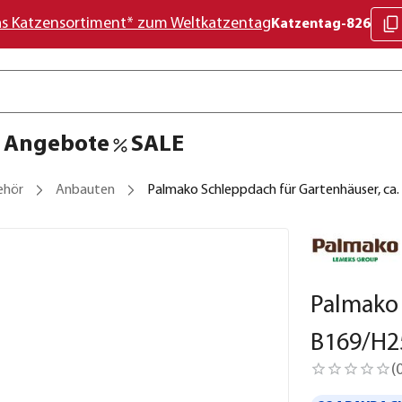
as Katzensortiment* zum Weltkatzentag
Katzentag-826
Angebote
SALE
ehör
Anbauten
Palmako Schleppdach für Gartenhäuser, ca
Palmako 
B169/H2
(