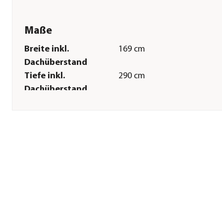
Maße
Breite inkl.
169 cm
Dachüberstand
Tiefe inkl.
290 cm
Dachüberstand
Gewicht
173 kg
Breite Sockelmaß
119 cm
Tiefe Sockelmaß
290 cm
Grundfläche
4,3 m²
Firsthöhe
250 cm
Dachüberstand
20-25 cm
Sonstiges
Marke
Palmako
Garantie
5 Jahr(e)