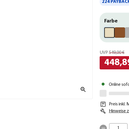
224 PAYBACK
Farbe
UVP
549,00 €
448,8
Online sof
Preis inkl.
Hinweise z
1