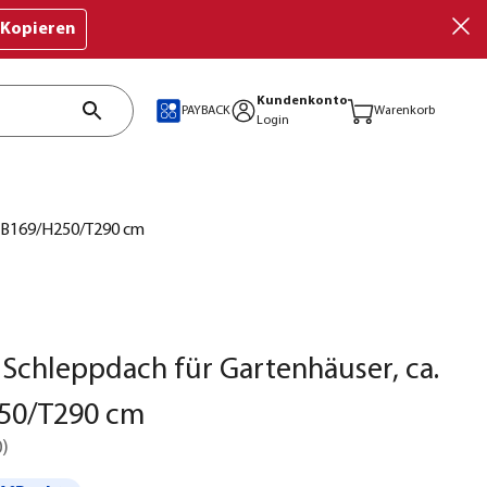
Kopieren
Kundenkonto
PAYBACK
Warenkorb
Login
. B169/H250/T290 cm
Schleppdach für Gartenhäuser, ca.
50/T290 cm
0
)