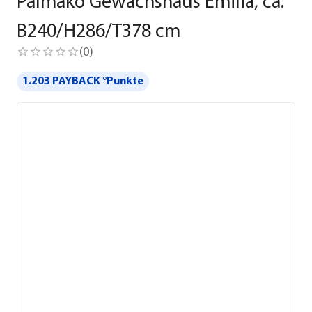
Palmako Gewächshaus Emilia, ca.
B240/H286/T378 cm
(
0
)
1.203 PAYBACK °Punkte