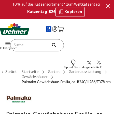
10 % auf das Katzensortiment* zum Weltkatzentag
Katzentag-826
Kopieren
lle Kategorien
Tipps & Trends
Angebote
SALE
Zurück
Startseite
Garten
Gartenausstattung
Gewächshäuser
Palmako Gewächshaus Emilia, ca. B240/H286/T378 cm