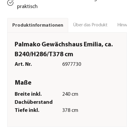
praktisch
Über das Produkt
Hinweise
Produktinformationen
Palmako Gewächshaus Emilia, ca.
B240/H286/T378 cm
Art. Nr.
6977730
Maße
Breite inkl.
240 cm
Dachüberstand
Tiefe inkl.
378 cm
Dachüberstand
Gewicht
540 kg