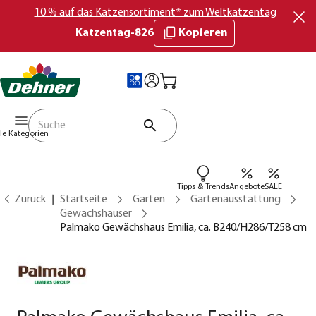
10 % auf das Katzensortiment* zum Weltkatzentag
Katzentag-826
Kopieren
lle Kategorien
Tipps & Trends
Angebote
SALE
Zurück
Startseite
Garten
Gartenausstattung
Gewächshäuser
Palmako Gewächshaus Emilia, ca. B240/H286/T258 cm