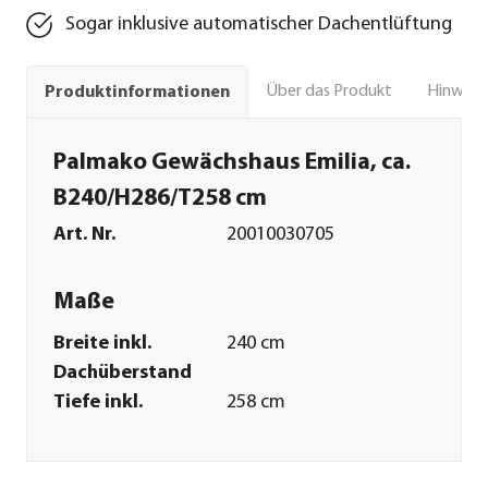
Sogar inklusive automatischer Dachentlüftung
Über das Produkt
Hinweise
Produktinformationen
Palmako Gewächshaus Emilia, ca.
B240/H286/T258 cm
Art. Nr.
20010030705
Maße
Breite inkl.
240 cm
Dachüberstand
Tiefe inkl.
258 cm
Dachüberstand
Gewicht
420 kg