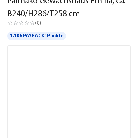
Palmako Gewächshaus Emilia, ca.
B240/H286/T258 cm
(
0
)
1.106 PAYBACK °Punkte