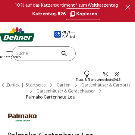
10 % auf das Katzensortiment* zum Weltkatzentag
Katzentag-826
Kopieren
lle Kategorien
Tipps & Trends
Angebote
SALE
Zurück
Startseite
Garten
Gartenhäuser & Carports
Gartenhäuser & Gerätehäuser
Palmako Gartenhaus Lea