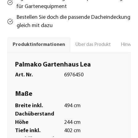
für Gartenequipment
Bestellen Sie doch die passende Dacheindeckung
gleich mit dazu
Über das Produkt
Hinweise
Produktinformationen
Palmako Gartenhaus Lea
Art. Nr.
6976450
Maße
Breite inkl.
494 cm
Dachüberstand
Höhe
244 cm
Tiefe inkl.
402 cm