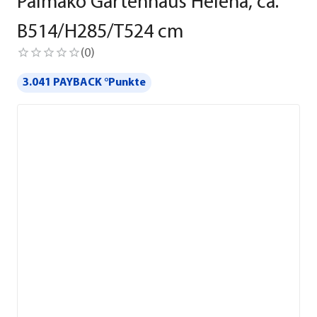
Palmako Gartenhaus Helena, ca.
B514/H285/T524 cm
(
0
)
3.041 PAYBACK °Punkte