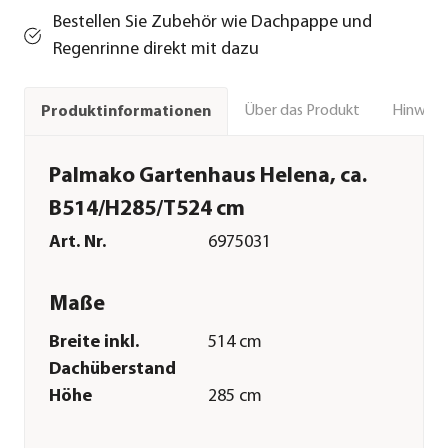
Bestellen Sie Zubehör wie Dachpappe und
Regenrinne direkt mit dazu
Über das Produkt
Hinweise
Produktinformationen
Palmako Gartenhaus Helena, ca.
B514/H285/T524 cm
Art. Nr.
6975031
Maße
Breite inkl.
514 cm
Dachüberstand
Höhe
285 cm
Tiefe inkl.
524 cm