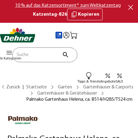
10 % auf das Katzensortiment* zum Weltkatzentag
Katzentag-826
Kopieren
lle Kategorien
Tipps & Trends
Angebote
SALE
Zurück
Startseite
Garten
Gartenhäuser & Carports
Gartenhäuser & Gerätehäuser
Palmako Gartenhaus Helena, ca. B514/H285/T524 cm