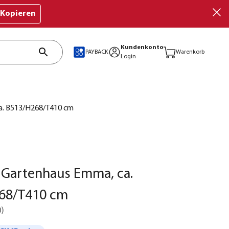
Kopieren
Kundenkonto
PAYBACK
Warenkorb
Login
a. B513/H268/T410 cm
 Gartenhaus Emma, ca.
68/T410 cm
0
)