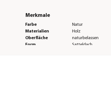
Merkmale
Farbe
Natur
Materialien
Holz
Oberfläche
naturbelassen
Form
Satteldach
Verglasungsart
Echtglas 4 mm
Dachbelag
keine Dacheindecku
Türart
Doppeltüre
Boden
19 mm Massivholzb