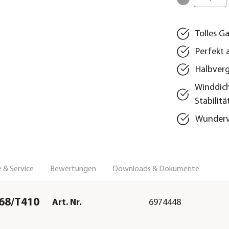
Tolles G
Perfekt 
Halbverg
Winddich
Stabilitä
Wunderv
 & Service
Bewertungen
Downloads & Dokumente
68/T410
Art. Nr.
6974448