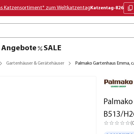
as Katzensortiment* zum Weltkatzentag
Katzentag-826
Angebote
SALE
Gartenhäuser & Gerätehäuser
Palmako Gartenhaus Emma, c
Palmako
B513/H2
(