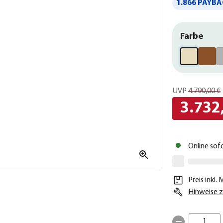
1.866 PAYBA
Farbe
UVP
4.790,00 €
3.732
Online sof
Preis inkl.
Hinweise z
1