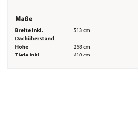
Maße
Breite inkl.
513 cm
Dachüberstand
Höhe
268 cm
Tiefe inkl.
410 cm
Dachüberstand
Gewicht
1245 kg
Breite Sockelmaß
450 cm
Tiefe Sockelmaß
330 cm
Grundfläche
14,2 m²
Firsthöhe
268 cm
Dachüberstand
10-70 cm
Türhöhe
175 cm
Türbreite
151 cm