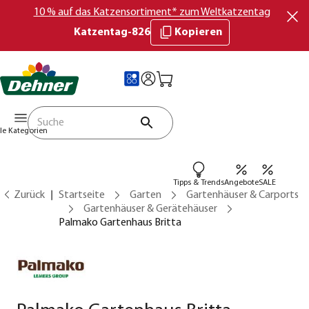
10 % auf das Katzensortiment* zum Weltkatzentag
Katzentag-826
Kopieren
lle Kategorien
Tipps & Trends
Angebote
SALE
Zurück
Startseite
Garten
Gartenhäuser & Carports
Gartenhäuser & Gerätehäuser
Palmako Gartenhaus Britta