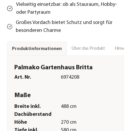
Vielseitig einsetzbar: ob als Stauraum, Hobby-
oder Partyraum
Großes Vordach bietet Schutz und sorgt für
besonderen Charme
Über das Produkt
Hinweise
Produktinformationen
Palmako Gartenhaus Britta
Art. Nr.
6974208
Maße
Breite inkl.
488 cm
Dachüberstand
Höhe
270 cm
Tiefe inkl.
580 cm