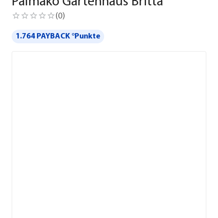
Palmako Gartenhaus Britta
(
0
)
1.764 PAYBACK °Punkte