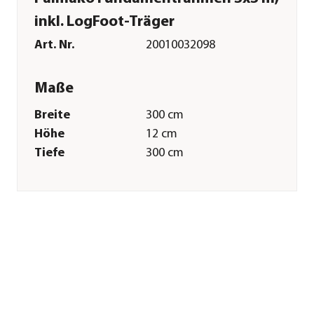
inkl. LogFoot-Träger
Art. Nr.
20010032098
Maße
Breite
300 cm
Höhe
12 cm
Tiefe
300 cm
Gewicht
140 kg
Grundfläche
9 m²
Merkmale
Farbe
Braun
Materialien
Fichtenholz
Oberfläche
tauchgrundiert
Sonstiges