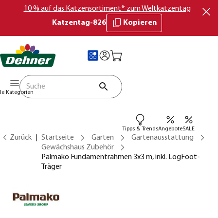
10 % auf das Katzensortiment* zum Weltkatzentag
Katzentag-826
Kopieren
lle Kategorien
Tipps & Trends
Angebote
SALE
Zurück
Startseite
Garten
Gartenausstattung
Gewächshaus Zubehör
Palmako Fundamentrahmen 3x3 m, inkl. LogFoot-
Träger