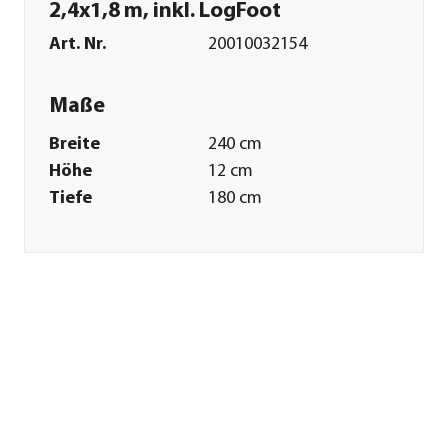
2,4x1,8 m, inkl. LogFoot
Art. Nr.
20010032154
Maße
Breite
240 cm
Höhe
12 cm
Tiefe
180 cm
Gewicht
50 kg
Grundfläche
4,3 m²
Merkmale
Farbe
Braun
Materialien
Fichtenholz
Oberfläche
tauchgrundiert
Sonstiges
Marke
Palmako