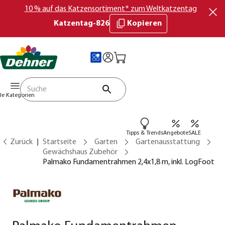
10 % auf das Katzensortiment* zum Weltkatzentag
Katzentag-826
Kopieren
lle Kategorien
Tipps & Trends
Angebote
SALE
Zurück
Startseite
Garten
Gartenausstattung
Gewächshaus Zubehör
Palmako Fundamentrahmen 2,4x1,8 m, inkl. LogFoot