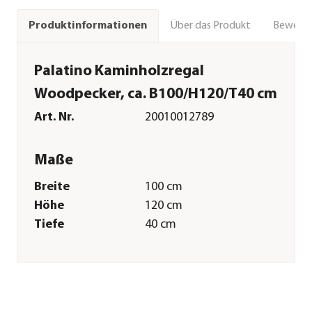
Über das Produkt
Bewert
Produktinformationen
Palatino Kaminholzregal
Woodpecker, ca. B100/H120/T40 cm
Art. Nr.
20010012789
Maße
Breite
100 cm
Höhe
120 cm
Tiefe
40 cm
Volumen
480 l
Gewicht
35 kg
Wandstärke
1 mm
Merkmale