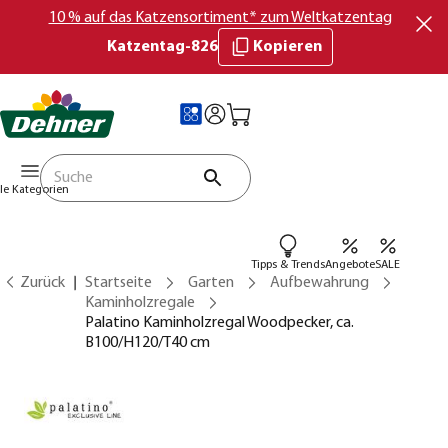
10 % auf das Katzensortiment* zum Weltkatzentag
Katzentag-826
Kopieren
lle Kategorien
Tipps & Trends
Angebote
SALE
Zurück
Startseite
Garten
Aufbewahrung
Kaminholzregale
Palatino Kaminholzregal Woodpecker, ca.
B100/H120/T40 cm