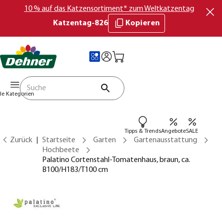
10 % auf das Katzensortiment* zum Weltkatzentag
Katzentag-826
Kopieren
lle Kategorien
Tipps & Trends
Angebote
SALE
Zurück
Startseite
Garten
Gartenausstattung
Hochbeete
Palatino Cortenstahl-Tomatenhaus, braun, ca.
B100/H183/T100 cm