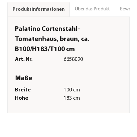
Über das Produkt
Bewert
Produktinformationen
Palatino Cortenstahl-
Tomatenhaus, braun, ca.
B100/H183/T100 cm
Art. Nr.
6658090
Maße
Breite
100 cm
Höhe
183 cm
Tiefe
100 cm
Volumen
750 l
Gewicht
120 kg
Innenmaß Breite
99,6 cm