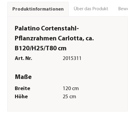
Über das Produkt
Bewert
Produktinformationen
Palatino Cortenstahl-
Pflanzrahmen Carlotta, ca.
B120/H25/T80 cm
Art. Nr.
2015311
Maße
Breite
120 cm
Höhe
25 cm
Tiefe
80 cm
Volumen
240 l
Gewicht
15 kg
Innenmaß Breite
119,8 cm