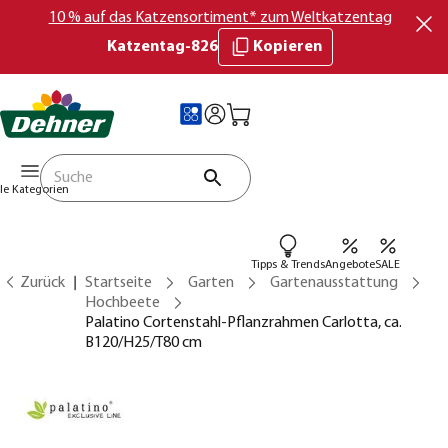
10 % auf das Katzensortiment* zum Weltkatzentag
Katzentag-826
Kopieren
lle Kategorien
Tipps & Trends
Angebote
SALE
Zurück
Startseite
Garten
Gartenausstattung
Hochbeete
Palatino Cortenstahl-Pflanzrahmen Carlotta, ca.
B120/H25/T80 cm