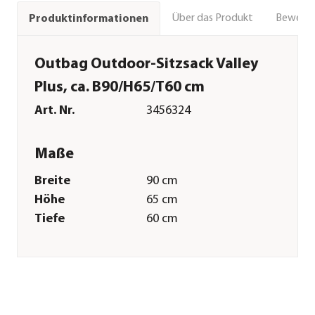
Über das Produkt
Bewert
Produktinformationen
Outbag Outdoor-Sitzsack Valley
Plus, ca. B90/H65/T60 cm
Art. Nr.
3456324
Maße
Breite
90 cm
Höhe
65 cm
Tiefe
60 cm
Gewicht
10 kg
Merkmale
Farbe
Dunkelgrau
Materialien
Polyester