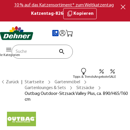
10 % auf das Katzensortiment* zum Weltkatzentag
Katzentag-826
Kopieren
lle Kategorien
Tipps & Trends
Angebote
SALE
Zurück
Startseite
Gartenmöbel
Gartenlounges & Sets
Sitzsäcke
Outbag Outdoor-Sitzsack Valley Plus, ca. B90/H65/T60
cm