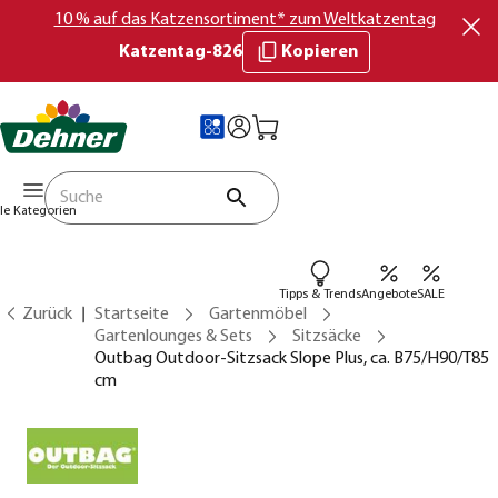
10 % auf das Katzensortiment* zum Weltkatzentag
Katzentag-826
Kopieren
lle Kategorien
Tipps & Trends
Angebote
SALE
Zurück
Startseite
Gartenmöbel
Gartenlounges & Sets
Sitzsäcke
Outbag Outdoor-Sitzsack Slope Plus, ca. B75/H90/T85
cm