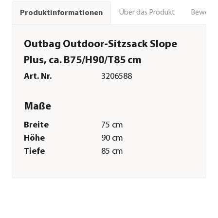
Über das Produkt
Bewert
Produktinformationen
Outbag Outdoor-Sitzsack Slope
Plus, ca. B75/H90/T85 cm
Art. Nr.
3206588
Maße
Breite
75 cm
Höhe
90 cm
Tiefe
85 cm
Gewicht
8 kg
Sitzhöhe
30 cm
Merkmale
Farbe
Dunkelgrau