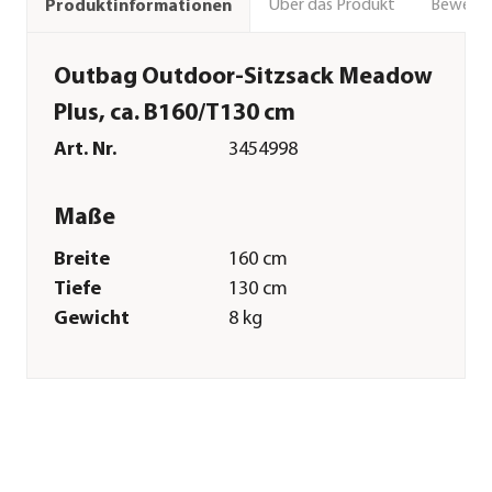
Über das Produkt
Bewert
Produktinformationen
Outbag Outdoor-Sitzsack Meadow
Plus, ca. B160/T130 cm
Art. Nr.
3454998
Maße
Breite
160 cm
Tiefe
130 cm
Gewicht
8 kg
Merkmale
Farbe
Dunkelgrau
Materialien
Polyester
Textilzusammensetzung
Bezug: 100%
Polyester, Füllung: