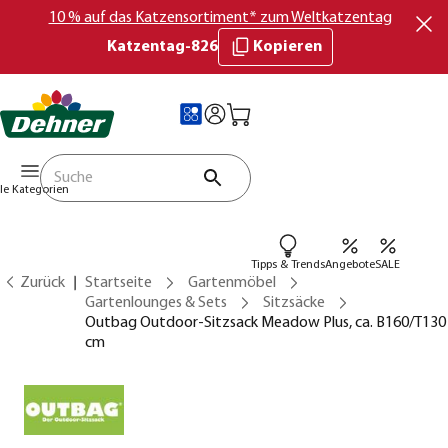
10 % auf das Katzensortiment* zum Weltkatzentag
Katzentag-826
Kopieren
lle Kategorien
Tipps & Trends
Angebote
SALE
Zurück
Startseite
Gartenmöbel
Gartenlounges & Sets
Sitzsäcke
Outbag Outdoor-Sitzsack Meadow Plus, ca. B160/T130
cm