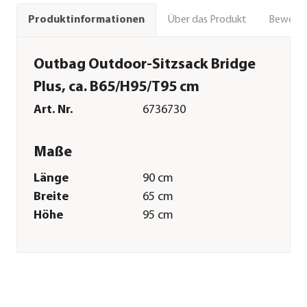
Über das Produkt
Bewert
Produktinformationen
Outbag Outdoor-Sitzsack Bridge
Plus, ca. B65/H95/T95 cm
Art. Nr.
6736730
Maße
Länge
90 cm
Breite
65 cm
Höhe
95 cm
Tiefe
95 cm
Gewicht
8 kg
Sitzhöhe
30 cm
Merkmale