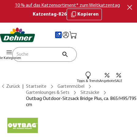
10 % auf das Katzensortiment* zum Weltkatzentag
Katzentag-826
Kopieren
lle Kategorien
Tipps & Trends
Angebote
SALE
Zurück
Startseite
Gartenmöbel
Gartenlounges & Sets
Sitzsäcke
Outbag Outdoor-Sitzsack Bridge Plus, ca. B65/H95/T95
cm