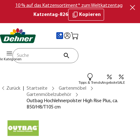
10 % auf das Katzensortiment* zum Weltkatzentag
Katzentag-826
Kopieren
lle Kategorien
Tipps & Trends
Angebote
SALE
Zurück
Startseite
Gartenmöbel
Gartenmöbelzubehör
Outbag Hochlehnerpolster High Rise Plus, ca.
B50/H8/T105 cm