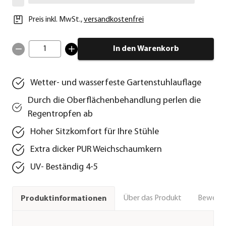
Preis inkl. MwSt.
,
versandkostenfrei
1
In den Warenkorb
Wetter- und wasserfeste Gartenstuhlauflage
Durch die Oberflächenbehandlung perlen die
Regentropfen ab
Hoher Sitzkomfort für Ihre Stühle
Extra dicker PUR Weichschaumkern
UV- Beständig 4-5
Über das Produkt
Bewert
Produktinformationen