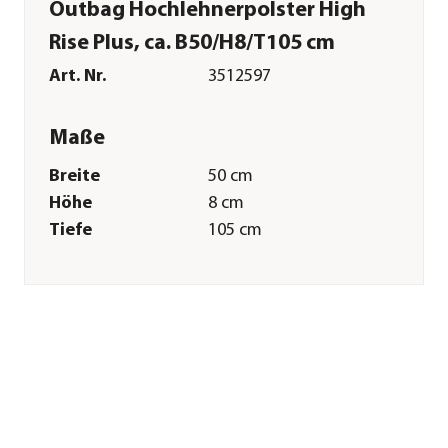
Outbag Hochlehnerpolster High
Rise Plus, ca. B50/H8/T105 cm
Art. Nr.
3512597
Maße
Breite
50 cm
Höhe
8 cm
Tiefe
105 cm
Merkmale
Farbe
Dunkelgrau
Materialien
Polyester
Textilzusammensetzung
Bezug: 100%
Polyester, Füllung:
100% Schaumstoff
Oberfläche
wasserabweisend|schmutzabwe