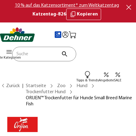
10 % auf das Katzensortiment* zum Weltkatzentag
Katzentag-826
Kopieren
lle Kategorien
Tipps & Trends
Angebote
SALE
Zurück
Startseite
Zoo
Hund
Trockenfutter Hund
ORIJEN™ Trockenfutter für Hunde Small Breed Marine
Fish