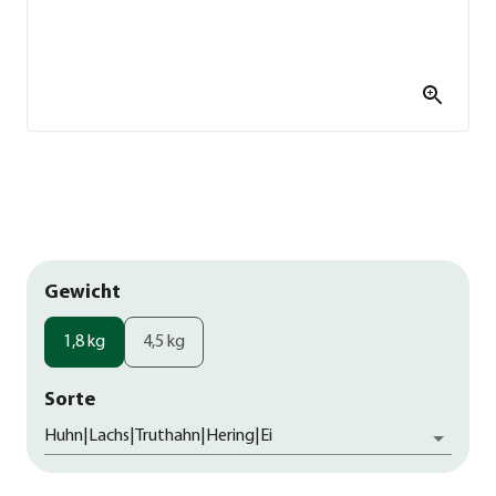
Gewicht
1,8 kg
4,5 kg
Sorte
Huhn|Lachs|Truthahn|Hering|Ei