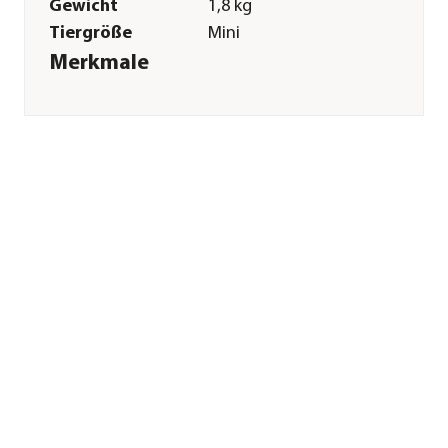
Gewicht
1,8 kg
Tiergröße
Mini
Merkmale
Sorte
Huhn|Lachs|Truthahn|Hering|Ei
Futterart
Trockenfutter
Spezialfutter
Haut & Fell|Magen &
Darm|Allergiker|Getreidefrei|G
& Gelenke
Verpackung
Beutel
Sonstiges
Marke
Orijen
Tierart
Hunde
Lebensphase
Welpen
Herstellerangaben
Land
DE