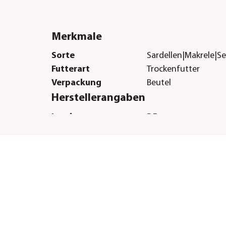
Merkmale
Sorte
Sardellen|Makrele|S
Futterart
Trockenfutter
Verpackung
Beutel
Herstellerangaben
Land
DE
Firma
Pets Nature GmbH
E-Mail
petsnature@petsnat
Straße
Porschestr.
Hausnummer
9
Postleitzahl
70736
Stadt
Fellbach