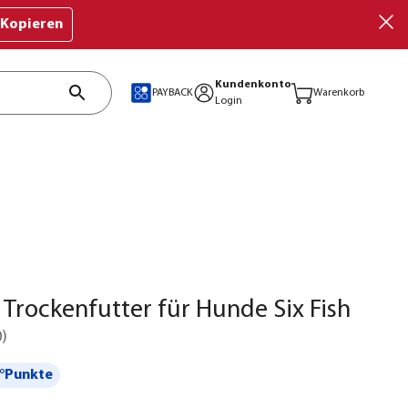
Kopieren
Kundenkonto
PAYBACK
Warenkorb
Login
Trockenfutter für Hunde Six Fish
0
)
°Punkte