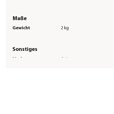
Maße
Gewicht
2 kg
Sonstiges
Marke
Orijen
Tierart
Hunde
Lebensphase
Adult