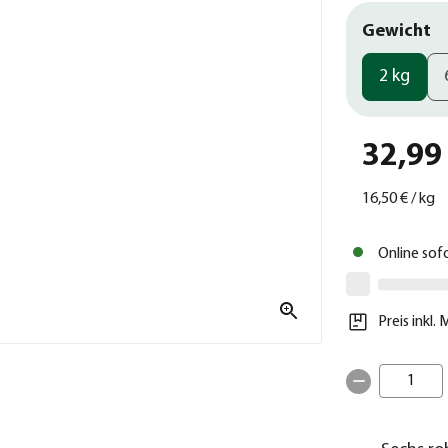
Gewicht
2 kg
32,99
16,50 €
/
kg
Online sof
Preis inkl.
1