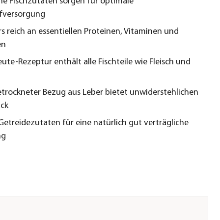
he Fischzutaten sorgen für optimale
ffversorgung
s reich an essentiellen Proteinen, Vitaminen und
en
ute-Rezeptur enthält alle Fischteile wie Fleisch und
etrockneter Bezug aus Leber bietet unwiderstehlichen
ck
Getreidezutaten für eine natürlich gut verträgliche
ng