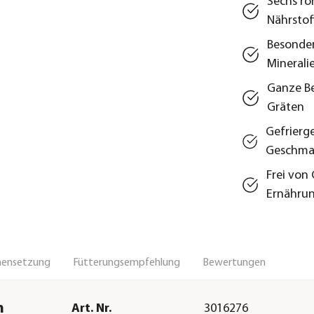
Sechs ro
Nährsto
Besonder
Minerali
Ganze Be
Gräten
Gefrierg
Geschma
Frei von 
Ernähru
ensetzung
Fütterungsempfehlung
Bewertungen
h
Art. Nr.
3016276