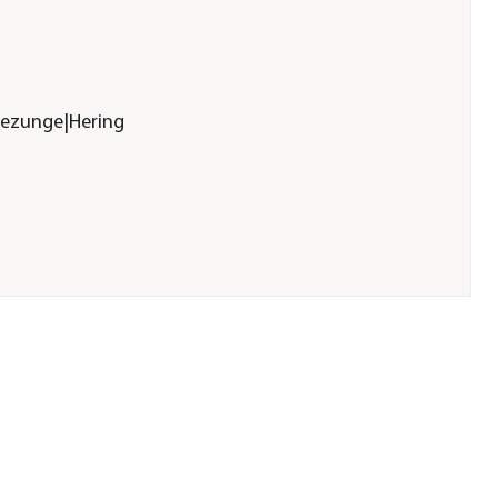
eezunge|Hering
ure.de