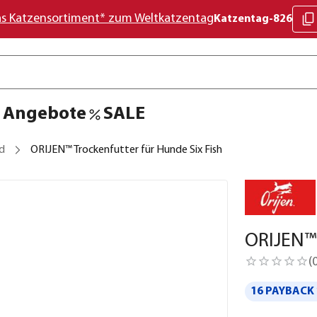
as Katzensortiment* zum Weltkatzentag
Katzentag-826
Angebote
SALE
d
ORIJEN™ Trockenfutter für Hunde Six Fish
ORIJEN™ 
(
16 PAYBACK 