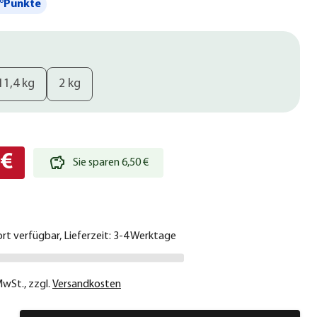
°Punkte
11,4 kg
2 kg
 €
Sie sparen 6,50 €
ort verfügbar, Lieferzeit: 3-4 Werktage
 MwSt.
,
zzgl.
Versandkosten