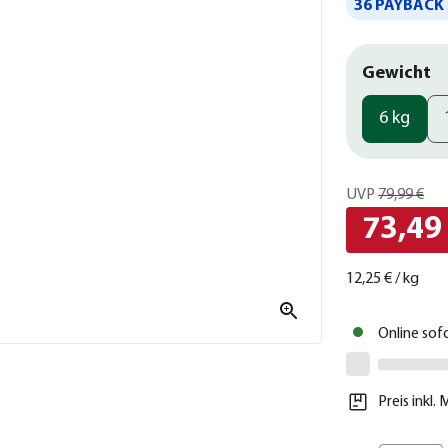
36 PAYBACK 
Gewicht
6 kg
UVP
79,99 €
73,49
12,25 €
/
kg
Online sof
Preis inkl.