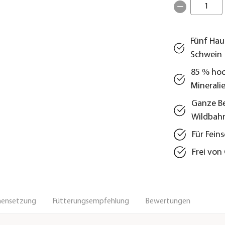
1
Fünf Hau
Schwein
85 % hoc
Minerali
Ganze Be
Wildbah
Für Fein
Frei von
ensetzung
Fütterungsempfehlung
Bewertungen