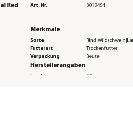
al Red
Art. Nr.
3019494
Merkmale
Sorte
Rind|Wildschwein|La
Futterart
Trockenfutter
Verpackung
Beutel
Herstellerangaben
Land
DE
Firma
Pets Nature GmbH
E-Mail
petsnature@petsnat
Straße
Porschestr.
Hausnummer
9
Postleitzahl
70736
Stadt
Fellbach