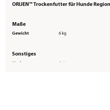
ORIJEN™ Trockenfutter für Hunde Region
Maße
Gewicht
6 kg
Sonstiges
Marke
Orijen
Tierart
Hunde
Lebensphase
Adult