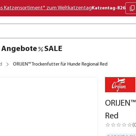
as Katzensortiment* zum Weltkatzentag
Katzentag-826
Angebote
SALE
d
ORIJEN™ Trockenfutter für Hunde Regional Red
ORIJEN™ 
Red
(