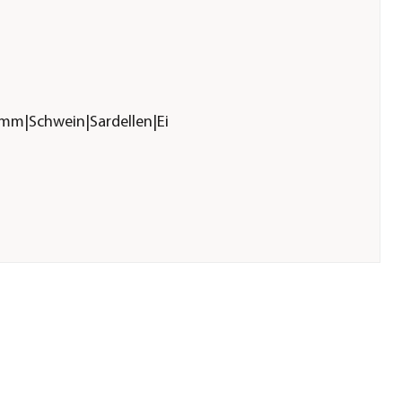
mm|Schwein|Sardellen|Ei
ure.de