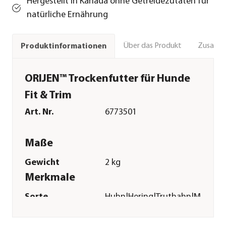
Hergestellt in Kanada ohne Getreidezutaten für
natürliche Ernährung
Über das Produkt
Zusamm
Produktinformationen
ORIJEN™ Trockenfutter für Hunde
Fit & Trim
Art. Nr.
6773501
Maße
Gewicht
2 kg
Merkmale
Sorte
Huhn|Hering|Truthahn|Makrele|
Futterart
Trockenfutter
Spezialfutter
Active