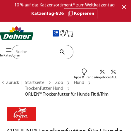
10 % auf das Katzensortiment* zum Weltkatzentag
Katzentag-826
Kopieren
lle Kategorien
Tipps & Trends
Angebote
SALE
Zurück
Startseite
Zoo
Hund
Trockenfutter Hund
ORIJEN™ Trockenfutter für Hunde Fit & Trim