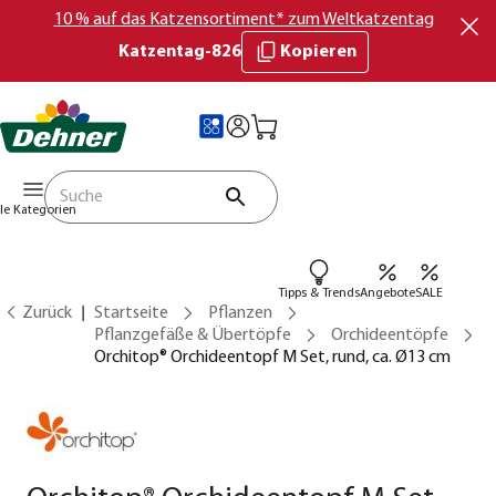
10 % auf das Katzensortiment* zum Weltkatzentag
Katzentag-826
Kopieren
lle Kategorien
Tipps & Trends
Angebote
SALE
Zurück
Startseite
Pflanzen
Pflanzgefäße & Übertöpfe
Orchideentöpfe
Orchitop® Orchideentopf M Set, rund, ca. Ø13 cm