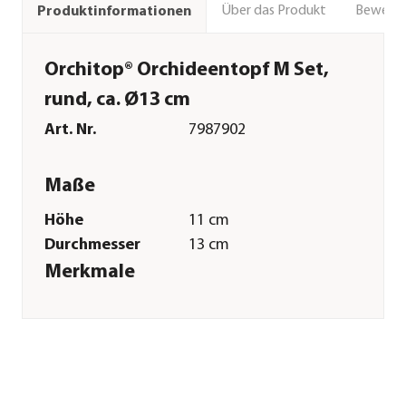
Über das Produkt
Bewert
Produktinformationen
Orchitop® Orchideentopf M Set,
rund, ca. Ø13 cm
Art. Nr.
7987902
Maße
Höhe
11 cm
Durchmesser
13 cm
Merkmale
Farbe
Braun
Materialien
Kunststoff
Einsatzbereich
Indoor
Sonstiges