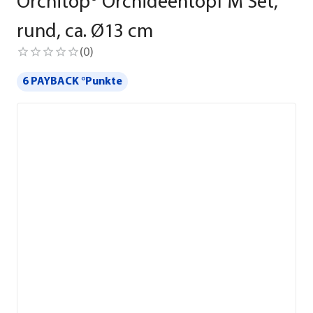
Orchitop® Orchideentopf M Set,
rund, ca. Ø13 cm
(
0
)
6 PAYBACK °Punkte