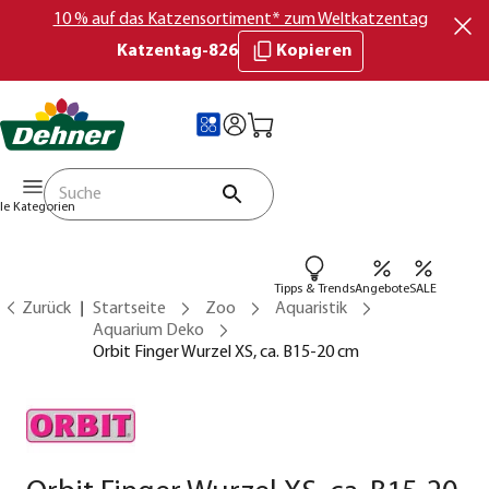
10 % auf das Katzensortiment* zum Weltkatzentag
Katzentag-826
Kopieren
lle Kategorien
Tipps & Trends
Angebote
SALE
Zurück
Startseite
Zoo
Aquaristik
Aquarium Deko
Orbit Finger Wurzel XS, ca. B15-20 cm