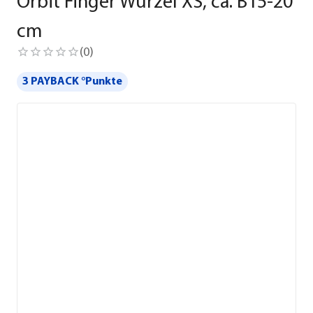
Orbit Finger Wurzel XS, ca. B15-20
cm
(
0
)
3 PAYBACK °Punkte