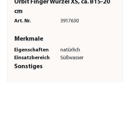
Orbit Finger Wurzel XS, ca. B15-20
cm
Art. Nr.
3917630
Merkmale
Eigenschaften
natürlich
Einsatzbereich
Süßwasser
Sonstiges
Marke
ORBIT®
Herstellerangaben
Land
DE
Firma
ORBIT GmbH
E-Mail
arnold@orbit-
gmbh.de
Straße
Eichkopfweg