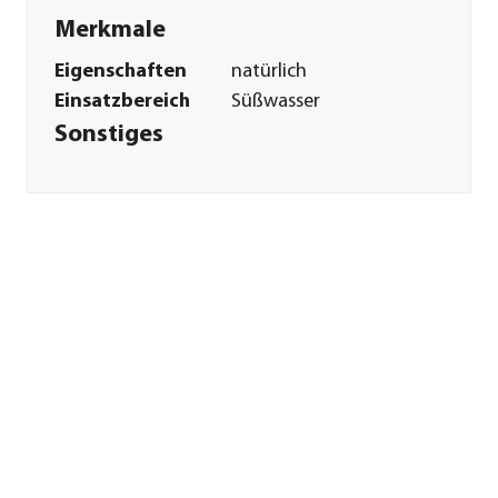
Merkmale
Eigenschaften
natürlich
Einsatzbereich
Süßwasser
Sonstiges
Marke
ORBIT®
Herstellerangaben
Land
DE
Firma
ORBIT GmbH
E-Mail
arnold@orbit-
gmbh.de
Straße
Eichkopfweg
Hausnummer
17
Postleitzahl
61250
Stadt
Usingen