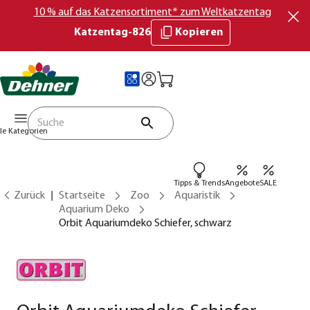
10 % auf das Katzensortiment* zum Weltkatzentag
Katzentag-826
Kopieren
lle Kategorien
Tipps & Trends
Angebote
SALE
Zurück
Startseite
Zoo
Aquaristik
Aquarium Deko
Orbit Aquariumdeko Schiefer, schwarz