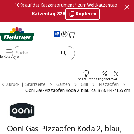
10 % auf das Katzensortiment* zum Weltkatzentag
Katzentag-826
Kopieren
lle Kategorien
Tipps & Trends
Angebote
SALE
Zurück
Startseite
Garten
Grill
Pizzaöfen
Ooni Gas-Pizzaofen Koda 2, blau, ca. B33/H47/T55 cm
Ooni Gas-Pizzaofen Koda 2, blau,