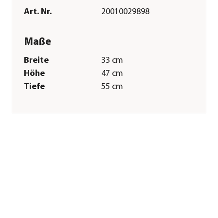
Art. Nr.
20010029898
Maße
Breite
33 cm
Höhe
47 cm
Tiefe
55 cm
Gewicht
17 kg
Grillfläche
36 x 35 cm
Merkmale
Farbe
Blau|Grau
Materialien
Karbonstahl|Edelstahl|Cordierit
Oberfläche
Pulver-Beschichtung
Technische Details
Leistung
4,8 kW