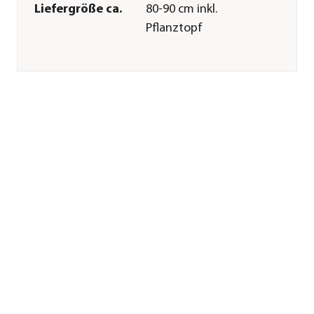
Liefergröße ca.
80-90 cm inkl.
Pflanztopf
Merkmale
Farbe
Grün|Hellgrün
Blütezeit
August
Wuchsform
Stämmchen
Besonderheiten
immergrün
Pflege
Standort
sonnig
Bodenbeschaffenheit
durchlässig|trocken
Winterhart
frostempfindlich|bis
-5 Grad
Pflanzzeit
ganzjährig
Düngung
beim Umtopfen
sowie regelmäßig in
der