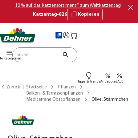
10 % auf das Katzensortiment* zum Weltkatzentag
Katzentag-826
Kopieren
lle Kategorien
Tipps & Trends
Angebote
SALE
Zurück
Startseite
Pflanzen
Balkon- & Terrassenpflanzen
Mediterrane Obstpflanzen
Olive, Stämmchen