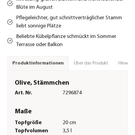
Blüte im August
Pflegeleichter, gut schnittverträglicher Stamm
liebt sonnige Plätze
Beliebte Kübelpflanze schmückt im Sommer
Terrasse oder Balkon
Über das Produkt
Hinweise
Produktinformationen
Olive, Stämmchen
Art. Nr.
7296874
Maße
Topfgröße
20 cm
Topfvolumen
3,5 l