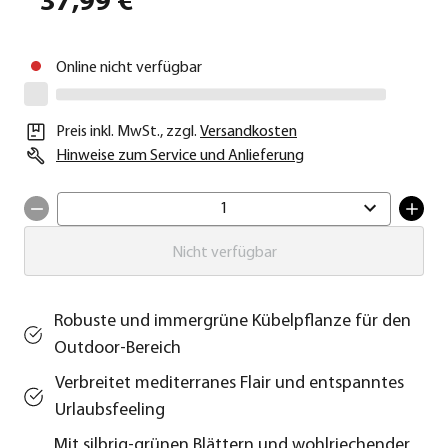
37,99 €
Online nicht verfügbar
Preis inkl. MwSt.
,
zzgl.
Versandkosten
Hinweise zum Service und Anlieferung
1
Nicht verfügbar
Robuste und immergrüne Kübelpflanze für den
Outdoor-Bereich
Verbreitet mediterranes Flair und entspanntes
Urlaubsfeeling
Mit silbrig-grünen Blättern und wohlriechender