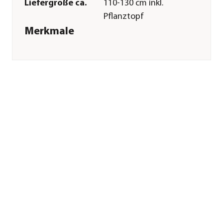
Liefergröße ca.
110-130 cm inkl.
Pflanztopf
Merkmale
Farbe
Grün
Blütezeit
August
Besonderheiten
immergrün
Pflege
Standort
sonnig|warm
Bodenbeschaffenheit
trocken|nährstoffreich
Winterhart
bis -5 Grad
Pflanzzeit
ganzjährig
Düngung
beim Umtopfen
sowie regelmäßig in
der
Wachstumsphase
Sonstiges