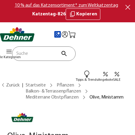
10 % auf das Katzensortiment* zum Weltkatzentag
Katzentag-826
Kopieren
lle Kategorien
Tipps & Trends
Angebote
SALE
Zurück
Startseite
Pflanzen
Balkon- & Terrassenpflanzen
Mediterrane Obstpflanzen
Olive, Ministamm