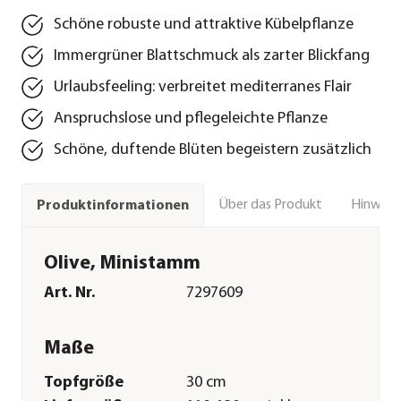
Schöne robuste und attraktive Kübelpflanze
Immergrüner Blattschmuck als zarter Blickfang
Urlaubsfeeling: verbreitet mediterranes Flair
Anspruchslose und pflegeleichte Pflanze
Schöne, duftende Blüten begeistern zusätzlich
Über das Produkt
Hinweise
Produktinformationen
Olive, Ministamm
Art. Nr.
7297609
Maße
Topfgröße
30 cm