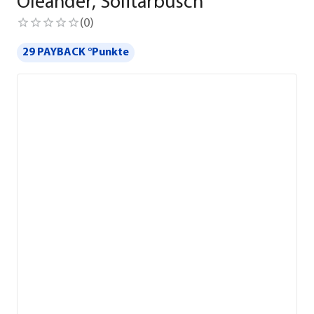
Oleander, Solitärbusch
(
0
)
29 PAYBACK °Punkte