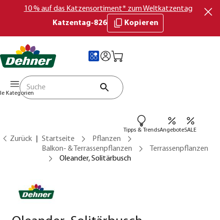
10 % auf das Katzensortiment* zum Weltkatzentag
Katzentag-826
Kopieren
lle Kategorien
Tipps & Trends
Angebote
SALE
Zurück
Startseite
Pflanzen
Balkon- & Terrassenpflanzen
Terrassenpflanzen
Oleander, Solitärbusch