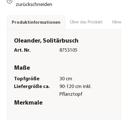
zurückschneiden
Über das Produkt
Hinweise
Produktinformationen
Oleander, Solitärbusch
Art. Nr.
8753105
Maße
Topfgröße
30 cm
Liefergröße ca.
90-120 cm inkl.
Pflanztopf
Merkmale
Farbe
Rot
Blütezeit
Mai|Juni|Juli|August|Septembe