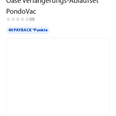
Oase Verlängerungs-Ablaufset
PondoVac
(
0
)
40 PAYBACK °Punkte