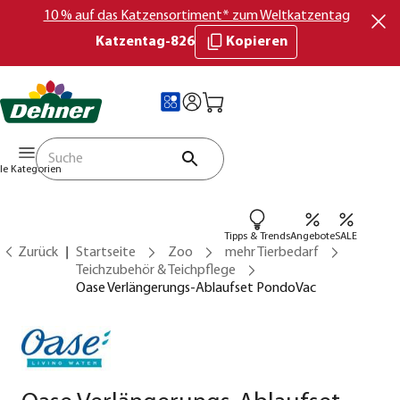
10 % auf das Katzensortiment* zum Weltkatzentag
Katzentag-826
Kopieren
lle Kategorien
Tipps & Trends
Angebote
SALE
Zurück
Startseite
Zoo
mehr Tierbedarf
Teichzubehör & Teichpflege
Oase Verlängerungs-Ablaufset PondoVac