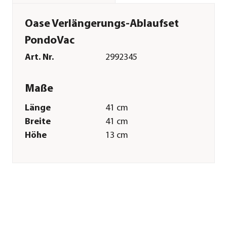
Oase Verlängerungs-Ablaufset
PondoVac
Art. Nr.
2992345
Maße
Länge
41 cm
Breite
41 cm
Höhe
13 cm
Gewicht
0,9 kg
Merkmale
Farbe
Grau|Schwarz
Sonstiges
Marke
Oase