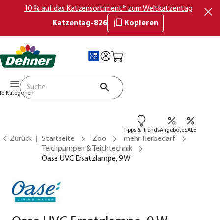
10 % auf das Katzensortiment* zum Weltkatzentag
Katzentag-826
Kopieren
lle Kategorien
Tipps & Trends
Angebote
SALE
Zurück
Startseite
Zoo
mehr Tierbedarf
Teichpumpen & Teichtechnik
Oase UVC Ersatzlampe, 9 W