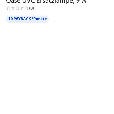
Oase UVC Ersatzlampe, 9 W
(
0
)
10 PAYBACK °Punkte