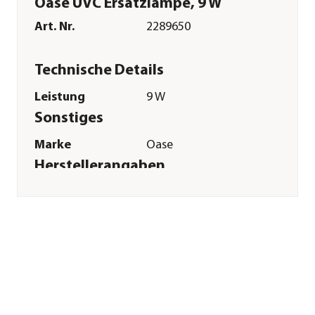
Oase UVC Ersatzlampe, 9 W
Art. Nr.
2289650
Technische Details
Leistung
9 W
Sonstiges
Marke
Oase
Herstellerangaben
Land
DE
Firma
OASE GmbH
E-Mail
info@oase.com
Straße
Tecklenburger
Straße
Hausnummer
161
Postleitzahl
48477