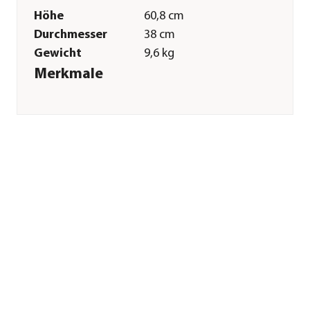
Höhe
60,8 cm
Durchmesser
38 cm
Gewicht
9,6 kg
Merkmale
Farbe
Schwarz
Materialien
Kunststoff
Technische Details
Leistung
42 W
Spannung
240 V
Antriebsart
Elektro
Fördermenge
13000 l/h
Sonstiges
Marke
Oase
Garantie
3 Jahr(e)
Lieferumfang
1 Druckfilter