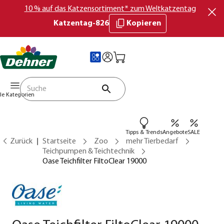
10 % auf das Katzensortiment* zum Weltkatzentag
Katzentag-826
Kopieren
lle Kategorien
Tipps & Trends
Angebote
SALE
Zurück
Startseite
Zoo
mehr Tierbedarf
Teichpumpen & Teichtechnik
Oase Teichfilter FiltoClear 19000