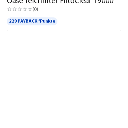
Oase Teichfilter FiltoClear 19000
(
0
)
229 PAYBACK °Punkte